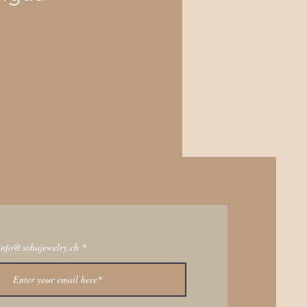
info@sohajewelry.ch
scribe to Get My Newsletter