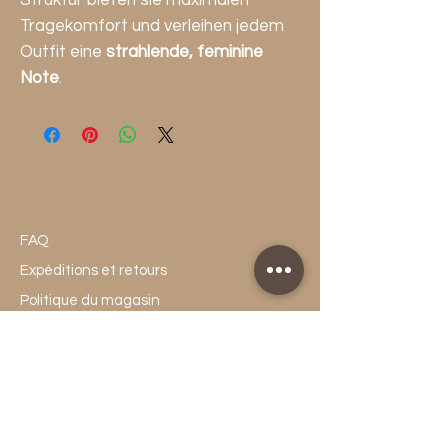
Tragekomfort und verleihen jedem
Outfit eine
strahlende, feminine
Note
.
FAQ
Expéditions et retours
Politique du magasin
Paiements
info@sohajewelry.ch