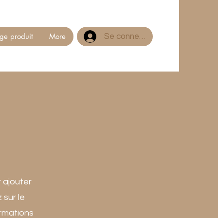
ge produit
More
Se connecter
r ajouter
 sur le
ormations