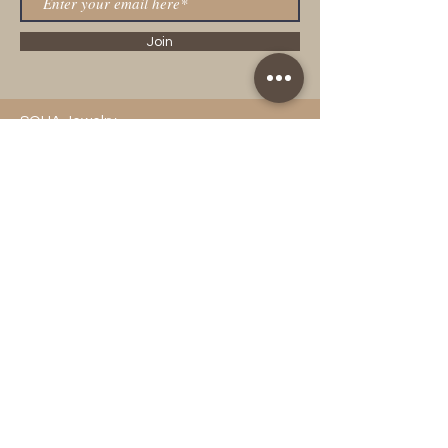
Join
SOHA Jewelry
Tel.
Email
info@sohajewelry.ch
Subscribe to Get My Newsletter